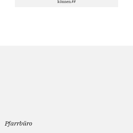
können.##
Pfarrbüro